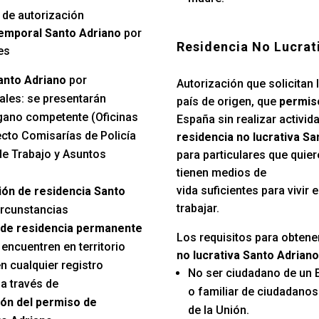
 de autorización
temporal Santo Adriano
por
Residencia No Lucrat
es
anto Adriano
por
Autorización que solicitan 
ales: se presentarán
país de origen, que
permiso
gano competente (Oficinas
España sin realizar activida
ecto Comisarías de Policía
residencia no lucrativa Sa
e Trabajo y Asuntos
para particulares que quie
tienen medios de
vida suficientes para vivir
ión de residencia Santo
trabajar.
circunstancias
de residencia permanente
Los requisitos para obtene
encuentren en territorio
no lucrativa Santo Adriano
n cualquier registro
No ser ciudadano de un 
a través de
o familiar de ciudadano
ón del permiso de
de la Unión.