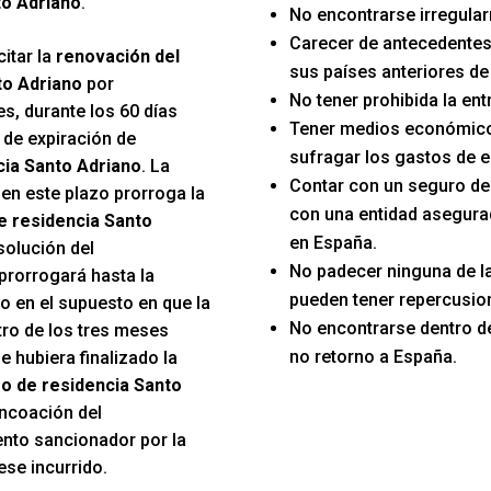
to Adriano
.
No encontrarse irregular
Carecer de antecedentes
itar la
renovación del
sus países anteriores de
to Adriano
por
No tener prohibida la en
s, durante los 60 días
Tener medios económico
 de expiración de
sufragar los gastos de e
cia Santo Adriano
. La
Contar con un seguro d
 en este plazo prorroga la
con una entidad asegura
e residencia Santo
en España.
solución del
No padecer ninguna de 
prorrogará hasta la
pueden tener repercusion
o en el supuesto en que la
No encontrarse dentro d
tro de los tres meses
no retorno a España.
e hubiera finalizado la
o de residencia Santo
 incoación del
nto sancionador por la
ese incurrido.