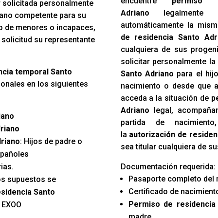
encuentre
permiso 
r solicitada personalmente
Adriano
legalmente e
rgano competente para su
automáticamente la mism
so de menores o incapaces,
de residencia Santo Adr
 solicitud su representante
cualquiera de sus progen
solicitar personalmente l
encia temporal Santo
Santo Adriano
para el hij
onales en los siguientes
nacimiento o desde que a
acceda a la situación de
p
Adriano
legal, acompañan
iano
partida de nacimien
driano
la
autorización de residen
driano
: Hijos de padre o
sea titular cualquiera de s
spañoles
ias.
Documentación requerida:
Pasaporte completo del 
os supuestos se
Certificado de nacimiento
esidencia Santo
Permiso de residencia
 EXOO
madre.