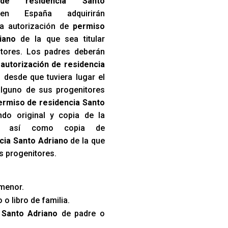
de residencia Santo
n España adquirirán
a autorización de
permiso
iano
de la que sea titular
itores. Los padres deberán
a
autorización de residencia
o desde que tuviera lugar el
lguno de sus progenitores
ermiso de residencia Santo
do original y copia de la
to, así como copia de
cia Santo Adriano
de la que
us progenitores.
menor.
 o libro de familia.
 Santo Adriano
de padre o