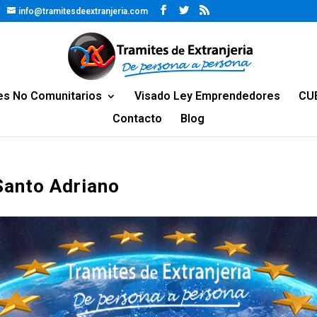
info@tramitesdeextranjeria.com
es No Comunitarios
Visado Ley Emprendedores
CU
Contacto
Blog
Santo Adriano