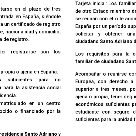
Tarjeta inicial: Los famil
ntarse en el plazo de tres
de otro Estado miembro d
ntrada en España, siéndole
se reúnan con él o le acom
 un certificado de registro
España por un período sup
e, nacionalidad y domicilio,
solicitar y obtener u
a de registro.
ciudadano Santo Adriano
d
der registrarse son los
Los requisitos para la 
familiar de ciudadano San
 propia o ajena en España.
Acompañar o reunirse con
s suficientes para no
Europea, con derecho a 
 para la asistencia social
superior a tres meses, po
idencia.
ajena o propia, tener seg
 matriculado en un centro
económicos suficientes par
ocido o financiado por la
estudiante con seguro 
suficientes para la unidad f
 residencia Santo Adriano
y