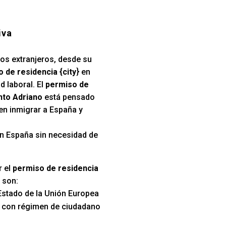
iva
los extranjeros, desde su
 de residencia {city
} en
d laboral. El
permiso de
nto Adriano
está pensado
ren inmigrar a España y
 en España sin necesidad de
r el
permiso de residencia
son:
Estado de la Unión Europea
s con régimen de ciudadano