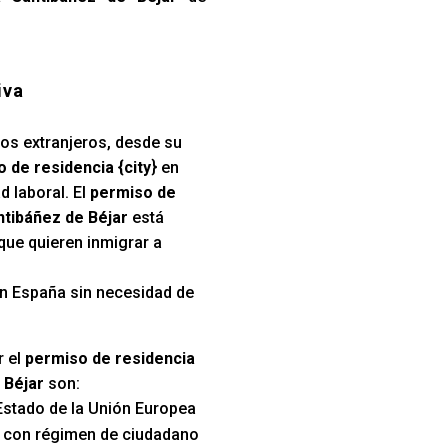
iva
los extranjeros, desde su
 de residencia {city
} en
d laboral. El
permiso de
ntibáñez de Béjar
está
que quieren inmigrar a
 en España sin necesidad de
r el
permiso de residencia
 Béjar
son:
Estado de la Unión Europea
s con régimen de ciudadano