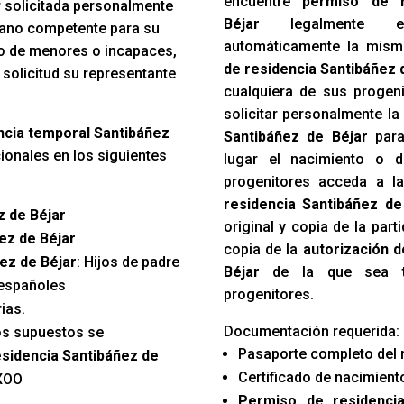
encuentre
permiso de r
r solicitada personalmente
Béjar
legalmente en
rgano competente para su
automáticamente la mism
so de menores o incapaces,
de residencia Santibáñez 
 solicitud su representante
cualquiera de sus progen
solicitar personalmente l
encia temporal Santibáñez
Santibáñez de Béjar
para
onales en los siguientes
lugar el nacimiento o 
progenitores acceda a l
residencia Santibáñez de
z de Béjar
original y copia de la par
ez de Béjar
copia de la
autorización d
ñez de Béjar
: Hijos de padre
Béjar
de la que sea tit
 españoles
progenitores.
ias.
Documentación requerida:
os supuestos se
Pasaporte completo del 
residencia Santibáñez de
Certificado de nacimiento
XOO
Permiso de residenci