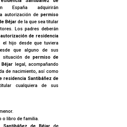
esidencia Santibáñez de
 España adquirirán
a autorización de
permiso
de Béjar
de la que sea titular
itores. Los padres deberán
a
autorización de residencia
 el hijo desde que tuviera
desde que alguno de sus
a situación de
permiso de
 Béjar
legal, acompañando
tida de nacimiento, así como
e residencia Santibáñez de
ular cualquiera de sus
menor.
 o libro de familia.
a Santibáñez de Béjar
de