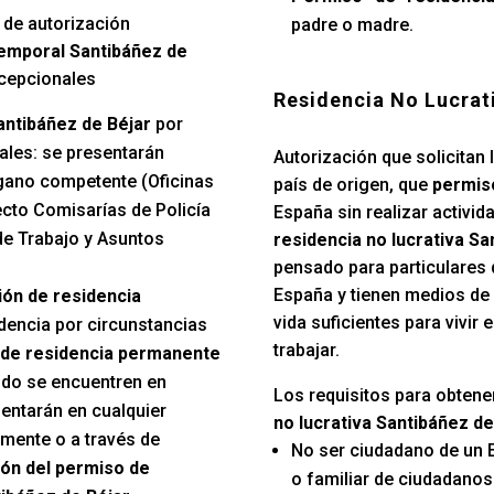
 de autorización
padre o madre.
emporal Santibáñez de
xcepcionales
Residencia No Lucrat
antibáñez de Béjar
por
ales: se presentarán
Autorización que solicitan 
gano competente (Oficinas
país de origen, que
permiso
ecto Comisarías de Policía
España sin realizar activida
e Trabajo y Asuntos
residencia no lucrativa Sa
pensado para particulares 
España y tienen medios de
ión de residencia
vida suficientes para vivir
idencia por circunstancias
trabajar.
de residencia permanente
do se encuentren en
Los requisitos para obtene
sentarán en cualquier
no lucrativa Santibáñez de
lmente o a través de
No ser ciudadano de un 
ón del permiso de
o familiar de ciudadano