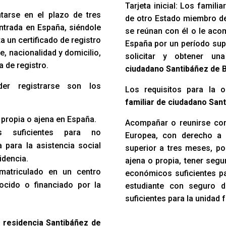
Tarjeta inicial: Los famil
ntarse en el plazo de tres
de otro Estado miembro d
ntrada en España, siéndole
se reúnan con él o le acom
 un certificado de registro
España por un período sup
e, nacionalidad y domicilio,
solicitar y obtener u
a de registro.
ciudadano Santibáñez de B
der registrarse son los
Los requisitos para la 
familiar de ciudadano San
 propia o ajena en España.
Acompañar o reunirse con
s suficientes para no
Europea, con derecho a 
 para la asistencia social
superior a tres meses, po
idencia.
ajena o propia, tener seg
 matriculado en un centro
económicos suficientes par
ocido o financiado por la
estudiante con seguro 
suficientes para la unidad f
e residencia Santibáñez de