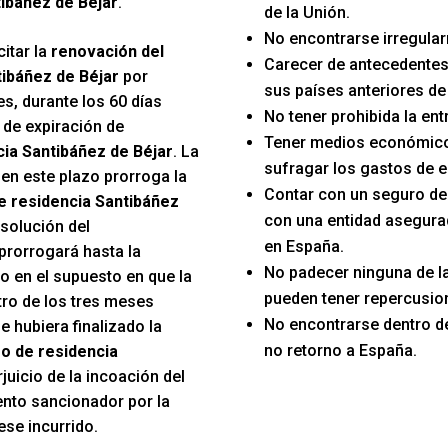
ibáñez de Béjar
.
de la Unión.
No encontrarse irregular
itar la
renovación del
Carecer de antecedentes
tibáñez de Béjar
por
sus países anteriores de
s, durante los 60 días
No tener prohibida la en
 de expiración de
Tener medios económico
cia Santibáñez de Béjar
. La
sufragar los gastos de e
 en este plazo prorroga la
Contar con un seguro d
e residencia Santibáñez
con una entidad asegura
esolución del
en España.
prorrogará hasta la
No padecer ninguna de 
o en el supuesto en que la
pueden tener repercusion
tro de los tres meses
No encontrarse dentro d
e hubiera finalizado la
no retorno a España.
o de residencia
rjuicio de la incoación del
nto sancionador por la
ese incurrido.