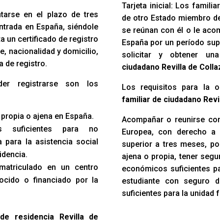
Tarjeta inicial: Los famil
ntarse en el plazo de tres
de otro Estado miembro d
ntrada en España, siéndole
se reúnan con él o le acom
 un certificado de registro
España por un período sup
e, nacionalidad y domicilio,
solicitar y obtener u
a de registro.
ciudadano Revilla de Coll
der registrarse son los
Los requisitos para la 
familiar de ciudadano Revi
 propia o ajena en España.
Acompañar o reunirse con
s suficientes para no
Europea, con derecho a 
 para la asistencia social
superior a tres meses, po
idencia.
ajena o propia, tener seg
 matriculado en un centro
económicos suficientes par
ocido o financiado por la
estudiante con seguro 
suficientes para la unidad f
 de residencia Revilla de