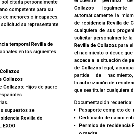
encuentre
permiso de
r solicitada personalmente
Collazos
legalmente e
rgano competente para su
automáticamente la mism
so de menores o incapaces,
de residencia Revilla de C
 solicitud su representante
cualquiera de sus progen
solicitar personalmente l
encia temporal Revilla de
Revilla de Collazos
para el
ionales en los siguientes
el nacimiento o desde que
acceda a la situación de
pe
de Collazos
legal, acompañ
 Collazos
partida de nacimien
e Collazos
la
autorización de residenc
de Collazos
: Hijos de padre
que sea titular cualquiera 
 españoles
ias.
Documentación requerida:
Pasaporte completo del 
os supuestos se
Certificado de nacimiento
esidencia Revilla de
Permiso de residencia R
L EXOO
o madre.