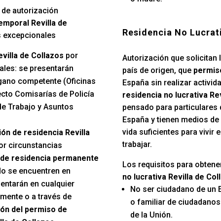
 de autorización
emporal Revilla de
Residencia No Lucrat
s excepcionales
villa de Collazos
por
Autorización que solicitan 
ales: se presentarán
país de origen, que
permiso
gano competente (Oficinas
España sin realizar activida
ecto Comisarías de Policía
residencia no lucrativa Re
e Trabajo y Asuntos
pensado para particulares 
España y tienen medios de
vida suficientes para vivir
ón de residencia Revilla
trabajar.
por circunstancias
de residencia permanente
Los requisitos para obtene
o se encuentren en
no lucrativa Revilla de Col
sentarán en cualquier
No ser ciudadano de un 
lmente o a través de
o familiar de ciudadano
ón del permiso de
de la Unión.