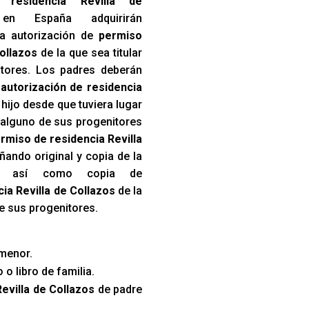
 residencia Revilla de
n España adquirirán
a autorización de
permiso
ollazos
de la que sea titular
itores. Los padres deberán
a
autorización de residencia
 hijo desde que tuviera lugar
 alguno de sus progenitores
rmiso de residencia Revilla
ando original y copia de la
to, así como copia de
ia Revilla de Collazos
de la
de sus progenitores.
menor.
 o libro de familia.
evilla de Collazos
de padre