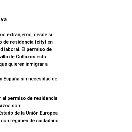
iva
los extranjeros, desde su
 de residencia {city
} en
d laboral. El
permiso de
villa de Collazos
está
que quieren inmigrar a
 en España sin necesidad de
r el
permiso de residencia
lazos
son:
Estado de la Unión Europea
s con régimen de ciudadano