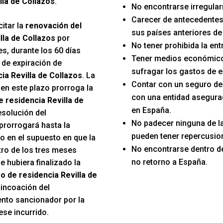
lla de Collazos
.
No encontrarse irregular
Carecer de antecedentes
itar la
renovación del
sus países anteriores de
lla de Collazos
por
No tener prohibida la en
s, durante los 60 días
Tener medios económico
 de expiración de
sufragar los gastos de e
ia Revilla de Collazos
. La
Contar con un seguro d
 en este plazo prorroga la
con una entidad asegura
e residencia Revilla de
en España.
esolución del
No padecer ninguna de 
prorrogará hasta la
pueden tener repercusion
o en el supuesto en que la
No encontrarse dentro d
tro de los tres meses
no retorno a España.
e hubiera finalizado la
o de residencia Revilla de
a incoación del
nto sancionador por la
ese incurrido.