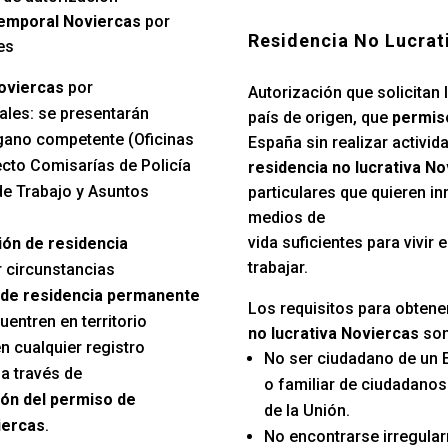
temporal Noviercas
por
Residencia No Lucrat
es
oviercas
por
Autorización que solicitan 
ales: se presentarán
país de origen, que
permiso
gano competente (Oficinas
España sin realizar activida
ecto Comisarías de Policía
residencia no lucrativa N
e Trabajo y Asuntos
particulares que quieren in
medios de
vida suficientes para vivir
ión de residencia
trabajar.
r circunstancias
de residencia permanente
Los requisitos para obtene
entren en territorio
no lucrativa Noviercas
son
n cualquier registro
No ser ciudadano de un 
a través de
o familiar de ciudadano
ón del permiso de
de la Unión.
iercas
.
No encontrarse irregular