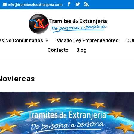
info@tramitesdeextranjeria.com
es No Comunitarios
Visado Ley Emprendedores
CU
Contacto
Blog
 Noviercas