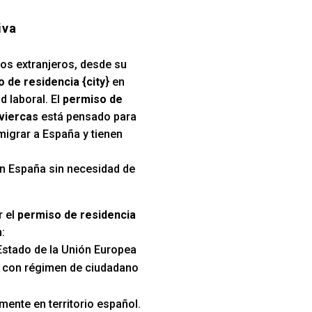
iva
los extranjeros, desde su
 de residencia {city
} en
d laboral. El
permiso de
oviercas
está pensado para
migrar a España y tienen
 en España sin necesidad de
r el
permiso de residencia
:
Estado de la Unión Europea
s con régimen de ciudadano
mente en territorio español.