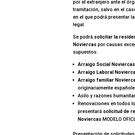
por el extranjero ante el ó
tramitación, salvo en el ca
en el que podrá presentar la
legal.
Se podrá
solicitar la resid
Noviercas
por causas excep
supuestos:
Arraigo Social Noviercas
Arraigo Laboral Novierc
Arraigo familiar Novierc
originariamente español
Asilo y razones humanitar
Renovaciones en todos l
presentará
solicitud de r
Noviercas
MODELO OFICI
Presentación de solicitudes