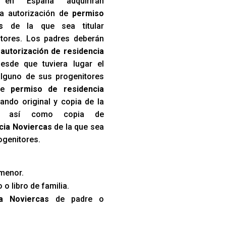
en España adquirirán
a autorización de
permiso
s
de la que sea titular
itores. Los padres deberán
a
autorización de residencia
esde que tuviera lugar el
lguno de sus progenitores
 de
permiso de residencia
ndo original y copia de la
to, así como copia de
cia Noviercas
de la que sea
rogenitores.
menor.
 o libro de familia.
a Noviercas
de padre o