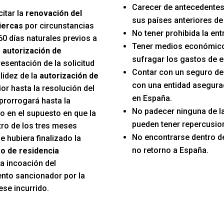
Carecer de antecedentes
itar la
renovación del
sus países anteriores de
iercas
por circunstancias
No tener prohibida la en
60 días naturales previos a
Tener medios económico
u
autorización de
sufragar los gastos de e
resentación de la solicitud
Contar con un seguro d
lidez de la
autorización de
con una entidad asegura
or hasta la resolución del
en España.
prorrogará hasta la
No padecer ninguna de 
o en el supuesto en que la
pueden tener repercusion
tro de los tres meses
No encontrarse dentro d
e hubiera finalizado la
no retorno a España.
o de residencia
 la incoación del
nto sancionador por la
ese incurrido.