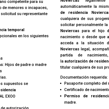
Noviercas
legalmente 
rgano competente para su
automáticamente la mism
so de menores o incapaces,
de residencia Novierca
 solicitud su representante
cualquiera de sus progen
solicitar personalmente l
encia temporal
Noviercas
para el hijo d
cionales en los siguientes
nacimiento o desde que a
acceda a la situación
Noviercas
legal, acompaña
partida de nacimien
as
la
autorización de residen
as
: Hijos de padre o madre
titular cualquiera de sus p
es
ias.
Documentación requerida:
Pasaporte completo del 
os supuestos se
Certificado de nacimiento
esidencia
Permiso de residenci
AL EXOO
madre.
 de autorización