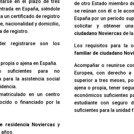
ntarse en el plazo de tres
de otro Estado miembro d
ntrada en España, siéndole
se reúnan con él o le acom
 un certificado de registro
España por un período sup
e, nacionalidad y domicilio,
solicitar y obtener u
a de registro.
ciudadano Noviercas
de la
der registrarse son los
Los requisitos para la 
familiar de ciudadano Nov
 propia o ajena en España.
Acompañar o reunirse con
s suficientes para no
Europea, con derecho a 
 para la asistencia social
superior a tres meses, po
idencia.
ajena o propia, tener seg
 matriculado en un centro
económicos suficientes par
ocido o financiado por la
estudiante con seguro 
suficientes para la unidad f
de residencia Noviercas
y
5 años.