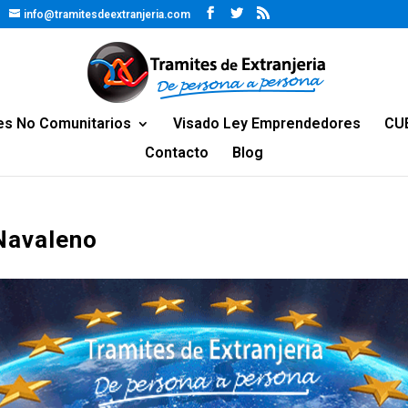
info@tramitesdeextranjeria.com
es No Comunitarios
Visado Ley Emprendedores
CU
Contacto
Blog
 Navaleno