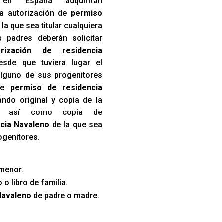
en España adquirirán
a autorización de
permiso
la que sea titular cualquiera
 padres deberán solicitar
orización de residencia
sde que tuviera lugar el
lguno de sus progenitores
 de
permiso de residencia
ndo original y copia de la
to, así como copia de
ncia Navaleno
de la que sea
rogenitores.
menor.
 o libro de familia.
Navaleno
de padre o madre.