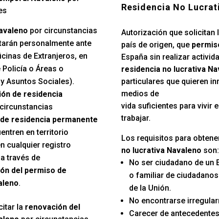
Residencia No Lucrat
es
avaleno
por circunstancias
Autorización que solicitan 
tarán personalmente ante
país de origen, que
permiso
cinas de Extranjeros, en
España sin realizar activida
 Policía o Áreas o
residencia no lucrativa N
y Asuntos Sociales).
particulares que quieren in
medios de
ión de residencia
vida suficientes para vivir
 circunstancias
trabajar.
de residencia permanente
ntren en territorio
Los requisitos para obtene
n cualquier registro
no lucrativa Navaleno
son:
a través de
No ser ciudadano de un 
ón del permiso de
o familiar de ciudadano
aleno
.
de la Unión.
No encontrarse irregular
itar la
renovación del
Carecer de antecedentes