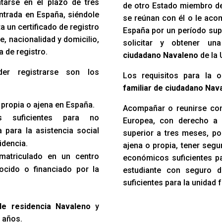
ntarse en el plazo de tres
de otro Estado miembro d
ntrada en España, siéndole
se reúnan con él o le acom
 un certificado de registro
España por un período sup
e, nacionalidad y domicilio,
solicitar y obtener u
a de registro.
ciudadano Navaleno
de la 
der registrarse son los
Los requisitos para la 
familiar de ciudadano Na
 propia o ajena en España.
Acompañar o reunirse con
s suficientes para no
Europea, con derecho a 
 para la asistencia social
superior a tres meses, po
idencia.
ajena o propia, tener seg
 matriculado en un centro
económicos suficientes par
ocido o financiado por la
estudiante con seguro 
suficientes para la unidad f
 de residencia Navaleno
y
5 años.