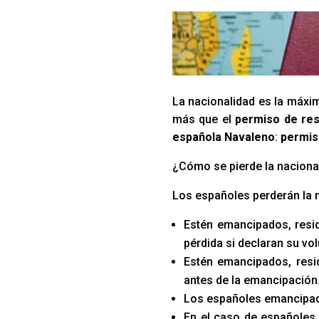
La nacionalidad es la máxim
más que el
permiso de res
española Navaleno
:
permis
¿Cómo se pierde la naciona
Los españoles perderán la 
Estén emancipados, resid
pérdida si declaran su vo
Estén emancipados, resid
antes de la emancipación
Los españoles emancipado
En el caso de españoles 