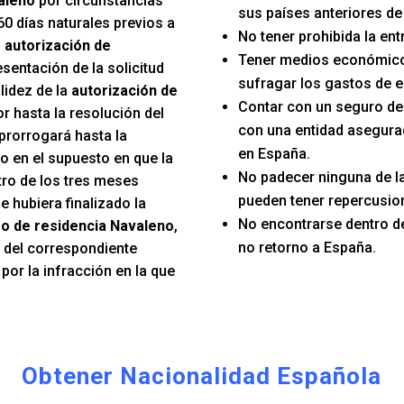
aleno
por circunstancias
sus países anteriores de
60 días naturales previos a
No tener prohibida la en
u
autorización de
Tener medios económico
esentación de la solicitud
sufragar los gastos de e
lidez de la
autorización de
Contar con un seguro d
r hasta la resolución del
con una entidad asegura
prorrogará hasta la
en España.
o en el supuesto en que la
No padecer ninguna de 
tro de los tres meses
pueden tener repercusion
e hubiera finalizado la
No encontrarse dentro d
o de residencia Navaleno
,
no retorno a España.
n del correspondiente
or la infracción en la que
Obtener Nacionalidad Española