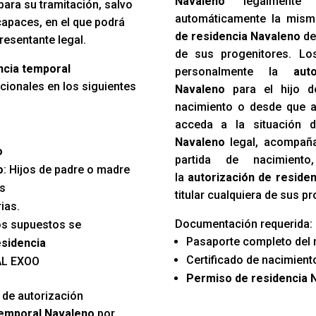
Navaleno
legalmente 
ara su tramitación, salvo
automáticamente la mism
capaces, en el que podrá
de residencia Navaleno
de 
presentante legal.
de sus progenitores. Los
encia temporal
personalmente la
aut
ionales en los siguientes
Navaleno
para el hijo de
nacimiento o desde que a
acceda a la situación
Navaleno
legal, acompaña
o
partida de nacimien
o
: Hijos de padre o madre
la
autorización de reside
es
titular cualquiera de sus p
ias.
Documentación requerida:
os supuestos se
Pasaporte completo del 
esidencia
Certificado de nacimiento
AL EXOO
Permiso de residencia 
 de autorización
temporal Navaleno
por