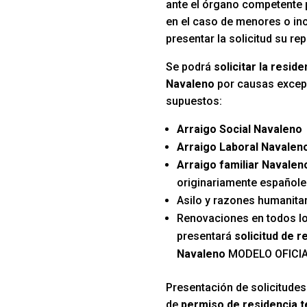
ante el órgano competente p
en el caso de menores o in
presentar la solicitud su re
Se podrá
solicitar la resid
Navaleno
por causas excepc
supuestos:
Arraigo Social Navaleno
Arraigo Laboral Navalen
Arraigo familiar Navalen
originariamente español
Asilo y razones humanitar
Renovaciones en todos l
presentará
solicitud de r
Navaleno
MODELO OFICI
Presentación de solicitudes
de
permiso de residencia 