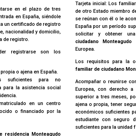
Tarjeta inicial: Los famil
ntarse en el plazo de tres
de otro Estado miembro d
ntrada en España, siéndole
se reúnan con él o le acom
 un certificado de registro
España por un período sup
e, nacionalidad y domicilio,
solicitar y obtener u
a de registro.
ciudadano Monteagudo d
Europea.
der registrarse son los
Los requisitos para la 
familiar de ciudadano Mon
 propia o ajena en España.
s suficientes para no
Acompañar o reunirse con
 para la asistencia social
Europea, con derecho a 
idencia.
superior a tres meses, po
 matriculado en un centro
ajena o propia, tener seg
ocido o financiado por la
económicos suficientes par
estudiante con seguro 
suficientes para la unidad f
de residencia Monteagudo