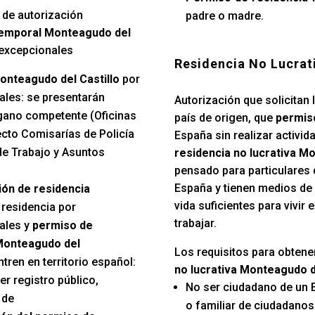
 de autorización
padre o madre.
temporal Monteagudo del
 excepcionales
Residencia No Lucrat
onteagudo del Castillo
por
ales: se presentarán
Autorización que solicitan 
gano competente (Oficinas
país de origen, que
permiso
ecto Comisarías de Policía
España sin realizar activida
e Trabajo y Asuntos
residencia no lucrativa Mo
pensado para particulares 
España y tienen medios de
ión de residencia
vida suficientes para vivir
, residencia por
trabajar.
ales y
permiso de
Monteagudo del
Los requisitos para obtene
ren en territorio español:
no lucrativa Monteagudo de
er registro público,
No ser ciudadano de un 
 de
o familiar de ciudadano