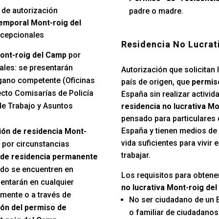
 de autorización
padre o madre.
emporal Mont-roig del
xcepcionales
Residencia No Lucrat
ont-roig del Camp
por
ales: se presentarán
Autorización que solicitan 
gano competente (Oficinas
país de origen, que
permiso
ecto Comisarías de Policía
España sin realizar activida
e Trabajo y Asuntos
residencia no lucrativa M
pensado para particulares 
España y tienen medios de
ión de residencia Mont-
vida suficientes para vivir
a por circunstancias
trabajar.
de residencia permanente
do se encuentren en
Los requisitos para obtene
sentarán en cualquier
no lucrativa Mont-roig de
lmente o a través de
No ser ciudadano de un 
ón del permiso de
o familiar de ciudadano