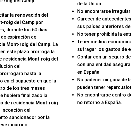
t-roig del Camp
.
de la Unión.
No encontrarse irregular
itar la
renovación del
Carecer de antecedentes
t-roig del Camp
por
sus países anteriores de
s, durante los 60 días
No tener prohibida la en
 de expiración de
Tener medios económico
cia Mont-roig del Camp
. La
sufragar los gastos de e
 en este plazo prorroga la
Contar con un seguro d
e residencia Mont-roig del
con una entidad asegura
lución del
en España.
prorrogará hasta la
No padecer ninguna de 
o en el supuesto en que la
pueden tener repercusion
tro de los tres meses
No encontrarse dentro d
e hubiera finalizado la
no retorno a España.
o de residencia Mont-roig
la incoación del
nto sancionador por la
ese incurrido.