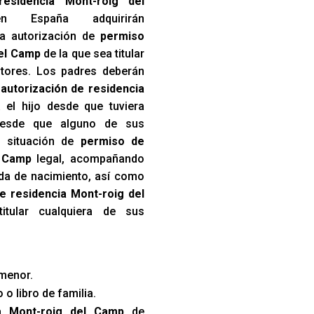
esidencia Mont-roig del
 España adquirirán
a autorización de
permiso
del Camp
de la que sea titular
itores. Los padres deberán
a
autorización de residencia
 el hijo desde que tuviera
desde que alguno de sus
a situación de
permiso de
l Camp
legal, acompañando
tida de nacimiento, así como
de residencia Mont-roig del
tular cualquiera de sus
menor.
 o libro de familia.
a Mont-roig del Camp
de