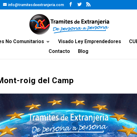
info@tramitesdeextranjeria.com
es No Comunitarios
Visado Ley Emprendedores
CU
Contacto
Blog
 Mont-roig del Camp