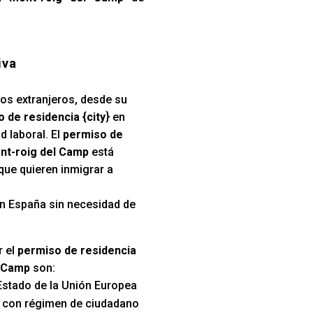
iva
los extranjeros, desde su
 de residencia {city
} en
d laboral. El
permiso de
ont-roig del Camp
está
que quieren inmigrar a
 en España sin necesidad de
r el
permiso de residencia
l Camp
son:
Estado de la Unión Europea
s con régimen de ciudadano