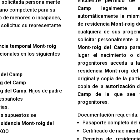
encuentre
permiso de r
r solicitada personalmente
Camp
legalmente en
rgano competente para su
automáticamente la mism
so de menores o incapaces,
de residencia Mont-roig 
 solicitud su representante
cualquiera de sus progen
solicitar personalmente l
encia temporal Mont-roig
Mont-roig del Camp
para
ionales en los siguientes
lugar el nacimiento o 
progenitores acceda a l
residencia Mont-roig de
g del Camp
original y copia de la par
ig del Camp
copia de la
autorización 
ig del Camp
: Hijos de padre
Camp
de la que sea ti
 españoles
progenitores.
ias.
Documentación requerida:
os supuestos se
Pasaporte completo del 
esidencia Mont-roig del
Certificado de nacimiento
EXOO
Permiso de residenci