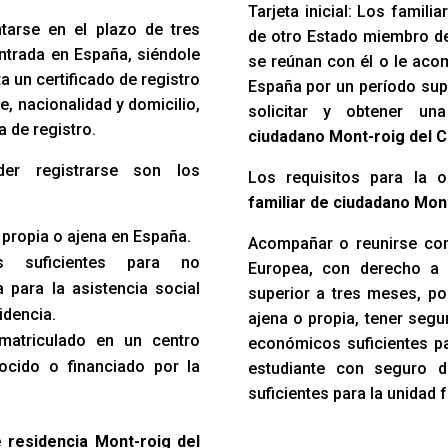
Tarjeta inicial: Los famil
ntarse en el plazo de tres
de otro Estado miembro d
ntrada en España, siéndole
se reúnan con él o le acom
 un certificado de registro
España por un período sup
e, nacionalidad y domicilio,
solicitar y obtener u
a de registro.
ciudadano Mont-roig del 
der registrarse son los
Los requisitos para la 
familiar de ciudadano Mon
 propia o ajena en España.
Acompañar o reunirse con
s suficientes para no
Europea, con derecho a 
 para la asistencia social
superior a tres meses, po
idencia.
ajena o propia, tener seg
 matriculado en un centro
económicos suficientes par
ocido o financiado por la
estudiante con seguro 
suficientes para la unidad f
e residencia Mont-roig del