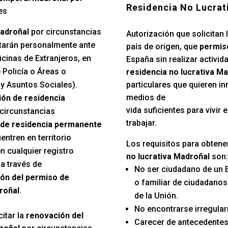
Residencia No Lucrat
es
adroñal
por circunstancias
Autorización que solicitan 
tarán personalmente ante
país de origen, que
permiso
cinas de Extranjeros, en
España sin realizar activida
 Policía o Áreas o
residencia no lucrativa M
y Asuntos Sociales).
particulares que quieren in
medios de
ión de residencia
vida suficientes para vivir
 circunstancias
trabajar.
de residencia permanente
ntren en territorio
Los requisitos para obtene
n cualquier registro
no lucrativa Madroñal
son:
a través de
No ser ciudadano de un 
ón del permiso de
o familiar de ciudadano
roñal
.
de la Unión.
No encontrarse irregular
itar la
renovación del
Carecer de antecedentes