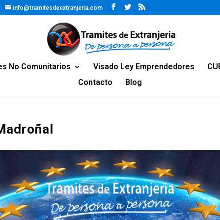
info@tramitesdeextranjeria.com
es No Comunitarios
Visado Ley Emprendedores
CU
Contacto
Blog
 Madroñal