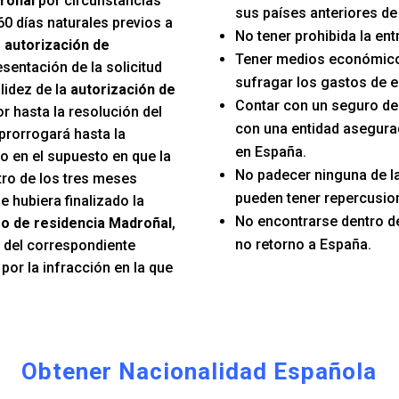
roñal
por circunstancias
sus países anteriores de
60 días naturales previos a
No tener prohibida la en
u
autorización de
Tener medios económico
esentación de la solicitud
sufragar los gastos de e
lidez de la
autorización de
Contar con un seguro d
r hasta la resolución del
con una entidad asegura
prorrogará hasta la
en España.
o en el supuesto en que la
No padecer ninguna de 
tro de los tres meses
pueden tener repercusion
e hubiera finalizado la
No encontrarse dentro d
o de residencia Madroñal
,
no retorno a España.
n del correspondiente
or la infracción en la que
Obtener Nacionalidad Española