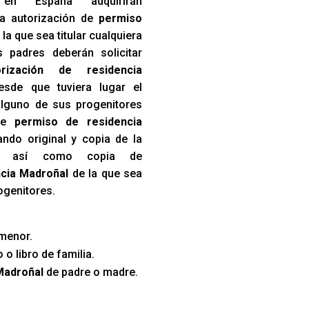
en España adquirirán
a autorización de
permiso
la que sea titular cualquiera
 padres deberán solicitar
orización de residencia
sde que tuviera lugar el
lguno de sus progenitores
 de
permiso de residencia
ndo original y copia de la
to, así como copia de
ncia Madroñal
de la que sea
rogenitores.
menor.
 o libro de familia.
Madroñal
de padre o madre.