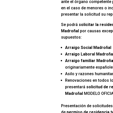
ante el órgano competente p
en el caso de menores o in
presentar la solicitud su re
Se podrá
solicitar la resid
Madroñal
por causas excepc
supuestos:
Arraigo Social Madroñal
Arraigo Laboral Madroña
Arraigo familiar Madroña
originariamente español
Asilo y razones humanitar
Renovaciones en todos l
presentará
solicitud de r
Madroñal
MODELO OFICI
Presentación de solicitudes
de
permiso de residencia 