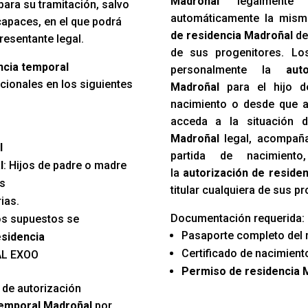
Madroñal
legalmente 
ara su tramitación, salvo
automáticamente la mism
capaces, en el que podrá
de residencia Madroñal
de 
presentante legal.
de sus progenitores. Los
encia temporal
personalmente la
aut
ionales en los siguientes
Madroñal
para el hijo de
nacimiento o desde que a
acceda a la situación
Madroñal
legal, acompaña
l
partida de nacimien
l
: Hijos de padre o madre
la
autorización de reside
es
titular cualquiera de sus p
ias.
Documentación requerida:
os supuestos se
Pasaporte completo del 
esidencia
Certificado de nacimiento
AL EXOO
Permiso de residencia 
 de autorización
temporal Madroñal
por