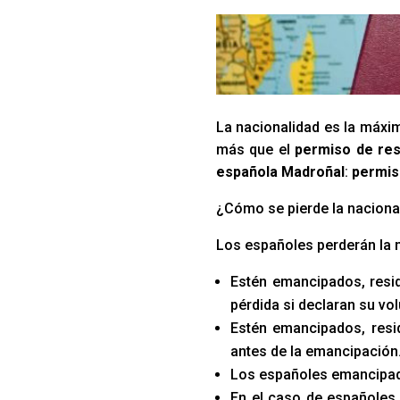
La nacionalidad es la máxim
más que el
permiso de res
española Madroñal
:
permis
¿Cómo se pierde la naciona
Los españoles perderán la 
Estén emancipados, resid
pérdida si declaran su vo
Estén emancipados, resid
antes de la emancipación
Los españoles emancipado
En el caso de españoles 