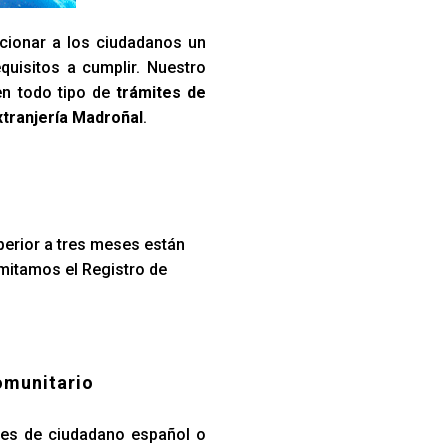
cionar a los ciudadanos un
quisitos a cumplir. Nuestro
en todo tipo de
trámites de
xtranjería Madroñal
.
perior a tres meses están
amitamos el Registro de
omunitario
iares de ciudadano español o