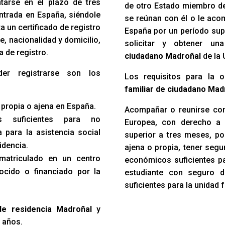
ntarse en el plazo de tres
de otro Estado miembro d
ntrada en España, siéndole
se reúnan con él o le acom
 un certificado de registro
España por un período sup
e, nacionalidad y domicilio,
solicitar y obtener u
a de registro.
ciudadano Madroñal
de la 
der registrarse son los
Los requisitos para la 
familiar de ciudadano Ma
 propia o ajena en España.
Acompañar o reunirse con
s suficientes para no
Europea, con derecho a 
 para la asistencia social
superior a tres meses, po
idencia.
ajena o propia, tener seg
 matriculado en un centro
económicos suficientes par
ocido o financiado por la
estudiante con seguro 
suficientes para la unidad f
 de residencia Madroñal
y
5 años.