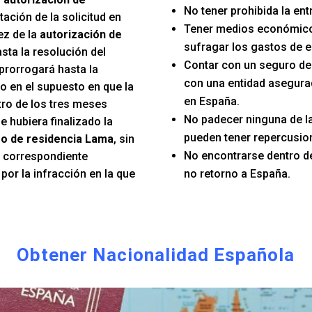
No tener prohibida la en
tación de la solicitud en
Tener medios económico
ez de la
autorización de
sufragar los gastos de e
sta la resolución del
Contar con un seguro d
prorrogará hasta la
con una entidad asegura
o en el supuesto en que la
en España.
tro de los tres meses
No padecer ninguna de 
e hubiera finalizado la
pueden tener repercusion
o de residencia Lama
, sin
No encontrarse dentro d
el correspondiente
or la infracción en la que
no retorno a España.
Obtener Nacionalidad Española