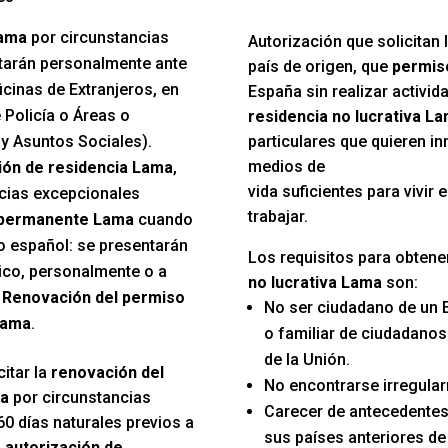
Lama
por circunstancias
Autorización que solicitan 
tarán personalmente ante
país de origen, que
permiso
cinas de Extranjeros, en
España sin realizar activida
 Policía o Áreas o
residencia no lucrativa L
y Asuntos Sociales).
particulares que quieren in
medios de
ión de residencia Lama
,
vida suficientes para vivir
ncias excepcionales
trabajar.
 permanente Lama
cuando
io español: se presentarán
Los requisitos para obtene
lico, personalmente o a
no lucrativa Lama
son:
.
Renovación del permiso
No ser ciudadano de un 
Lama
.
o familiar de ciudadano
de la Unión.
itar la
renovación del
No encontrarse irregular
ma
por circunstancias
Carecer de antecedentes
60 días naturales previos a
sus países anteriores de
u
autorización de