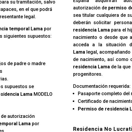
España adquirirán au
ara su tramitación, salvo
autorización de
permiso d
capaces, en el que podrá
sea titular cualquiera de 
presentante legal.
deberán solicitar person
dencia temporal Lama
por
residencia Lama
para el hi
s siguientes supuestos:
nacimiento o desde que a
acceda a la situación
Lama
legal, acompañando or
de nacimiento, así como 
ijos de padre o madre
residencia Lama
de la que 
es
progenitores.
ias.
Documentación requerida:
os supuestos se
Pasaporte completo del 
residencia Lama
MODELO
Certificado de nacimiento
Permiso de residencia 
 de autorización
temporal Lama
por
Residencia No Lucrat
es