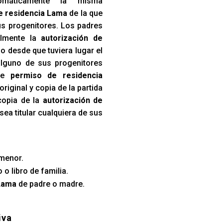
tomáticamente la misma
e residencia Lama
de la que
sus progenitores. Los padres
almente la
autorización de
jo desde que tuviera lugar el
lguno de sus progenitores
 de
permiso de residencia
iginal y copia de la partida
copia de la
autorización de
sea titular cualquiera de sus
menor.
 o libro de familia.
Lama
de padre o madre.
iva