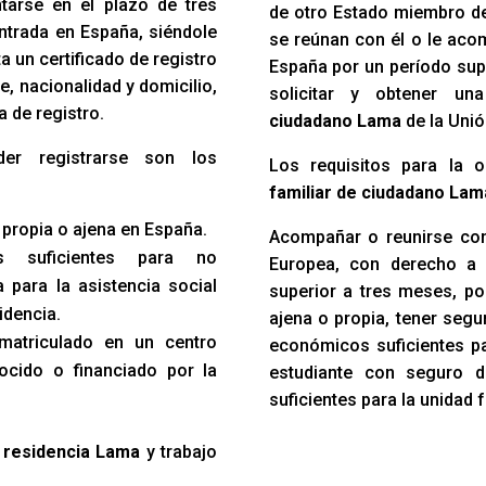
ntarse en el plazo de tres
de otro Estado miembro d
ntrada en España, siéndole
se reúnan con él o le acom
 un certificado de registro
España por un período sup
e, nacionalidad y domicilio,
solicitar y obtener u
a de registro.
ciudadano Lama
de la Unió
der registrarse son los
Los requisitos para la 
familiar de ciudadano La
 propia o ajena en España.
Acompañar o reunirse con
s suficientes para no
Europea, con derecho a 
 para la asistencia social
superior a tres meses, po
idencia.
ajena o propia, tener seg
 matriculado en un centro
económicos suficientes par
ocido o financiado por la
estudiante con seguro 
suficientes para la unidad f
e residencia Lama
y trabajo