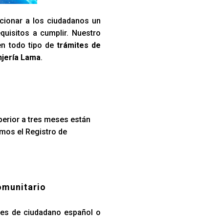
cionar a los ciudadanos un
quisitos a cumplir. Nuestro
en todo tipo de
trámites de
njería Lama
.
perior a tres meses están
amos el Registro de
omunitario
iares de ciudadano español o