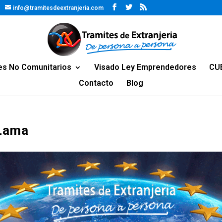
info@tramitesdeextranjeria.com
es No Comunitarios
Visado Ley Emprendedores
CU
Contacto
Blog
 Lama