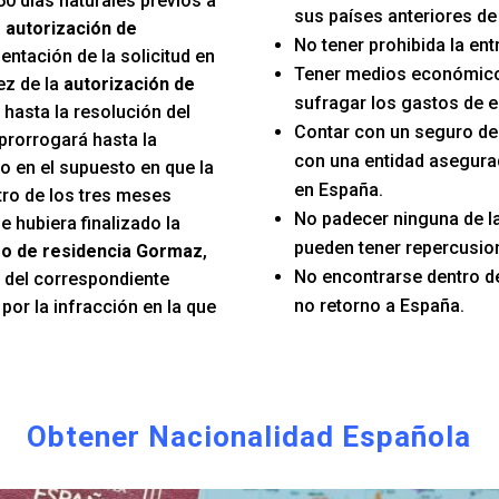
60 días naturales previos a
sus países anteriores de
u
autorización de
No tener prohibida la en
sentación de la solicitud en
Tener medios económico
ez de la
autorización de
sufragar los gastos de e
 hasta la resolución del
Contar con un seguro d
prorrogará hasta la
con una entidad asegura
o en el supuesto en que la
en España.
tro de los tres meses
No padecer ninguna de 
e hubiera finalizado la
pueden tener repercusion
o de residencia Gormaz
,
No encontrarse dentro d
n del correspondiente
no retorno a España.
or la infracción en la que
Obtener Nacionalidad Española