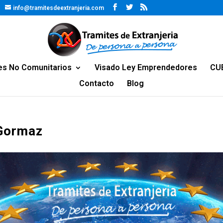
info@tramitesdeextranjeria.com
es No Comunitarios
Visado Ley Emprendedores
CU
Contacto
Blog
 Gormaz