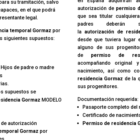
en España adquirirán a
ara su tramitación, salvo
autorización de
permiso d
capaces, en el que podrá
que sea titular cualquier
presentante legal.
padres deberán sol
dencia temporal Gormaz
por
la
autorización de resi
s siguientes supuestos:
desde que tuviera lugar 
alguno de sus progenito
de
permiso de res
acompañando original y
: Hijos de padre o madre
nacimiento, así como c
es
residencia Gormaz
de la q
ias.
sus progenitores.
os supuestos se
Documentación requerida:
residencia Gormaz
MODELO
Pasaporte completo del 
Certificado de nacimiento
 de autorización
Permiso de residencia
temporal Gormaz
por
es