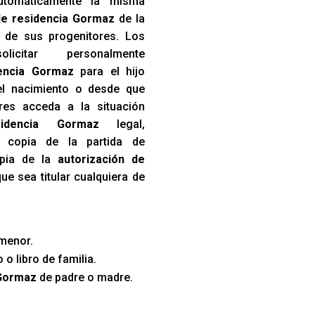
utomáticamente la misma
e residencia Gormaz
de la
a de sus progenitores. Los
icitar personalmente
dencia Gormaz
para el hijo
el nacimiento o desde que
res acceda a la situación
idencia Gormaz
legal,
 copia de la partida de
opia de la
autorización de
ue sea titular cualquiera de
menor.
 o libro de familia.
 Gormaz
de padre o madre.