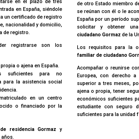
ntarse en el plazo de tres
de otro Estado miembro d
ntrada en España, siéndole
se reúnan con él o le acom
 un certificado de registro
España por un período sup
e, nacionalidad y domicilio,
solicitar y obtener u
a de registro.
ciudadano Gormaz
de la U
der registrarse son los
Los requisitos para la 
familiar de ciudadano Go
 propia o ajena en España.
Acompañar o reunirse con
s suficientes para no
Europea, con derecho a 
 para la asistencia social
superior a tres meses, po
idencia.
ajena o propia, tener seg
 matriculado en un centro
económicos suficientes par
ocido o financiado por la
estudiante con seguro 
suficientes para la unidad f
 de residencia Gormaz
y
5 años.