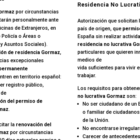
Residencia No Lucrat
Gormaz
por circunstancias
tarán personalmente ante
Autorización que solicitan 
cinas de Extranjeros, en
país de origen, que
permiso
 Policía o Áreas o
España sin realizar activida
y Asuntos Sociales).
residencia no lucrativa G
particulares que quieren in
ión de residencia Gormaz
,
medios de
ncias excepcionales
vida suficientes para vivir
 permanente
trabajar.
ren en territorio español:
er registro público,
Los requisitos para obtene
 de
no lucrativa Gormaz
son:
ón del permiso de
No ser ciudadano de un 
rmaz
.
o familiar de ciudadano
de la Unión.
itar la
renovación del
No encontrarse irregular
rmaz
por circunstancias
Carecer de antecedentes