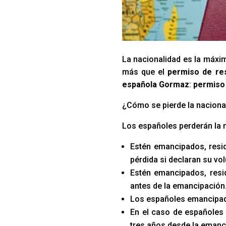
La nacionalidad es la máxim
más que el
permiso de re
española Gormaz
:
permiso
¿Cómo se pierde la naciona
Los españoles perderán la 
Estén emancipados, resid
pérdida si declaran su vo
Estén emancipados, resid
antes de la emancipación
Los españoles emancipado
En el caso de españoles 
tres años desde la emanc