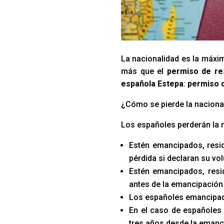
La nacionalidad es la máxim
más que el
permiso de re
española Estepa
:
permiso d
¿Cómo se pierde la naciona
Los españoles perderán la 
Estén emancipados, resid
pérdida si declaran su vo
Estén emancipados, resid
antes de la emancipación
Los españoles emancipado
En el caso de españoles 
tres años desde la emanc