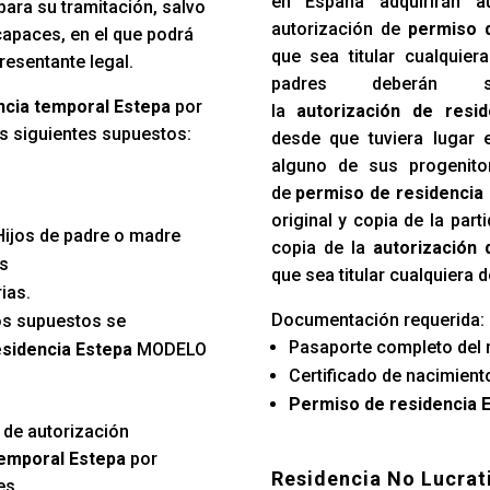
en España adquirirán a
ara su tramitación, salvo
autorización de
permiso 
capaces, en el que podrá
que sea titular cualquier
presentante legal.
padres deberán sol
encia temporal Estepa
por
la
autorización de resi
s siguientes supuestos:
desde que tuviera lugar 
alguno de sus progenito
de
permiso de residencia
original y copia de la par
 Hijos de padre o madre
copia de la
autorización 
es
que sea titular cualquiera 
ias.
Documentación requerida:
os supuestos se
Pasaporte completo del 
esidencia Estepa
MODELO
Certificado de nacimiento
Permiso de residencia 
 de autorización
temporal Estepa
por
Residencia No Lucrat
es