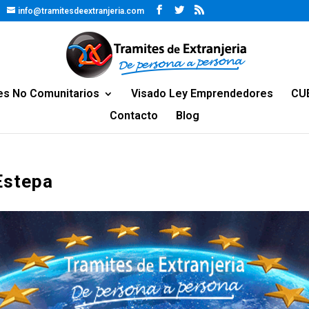
info@tramitesdeextranjeria.com
es No Comunitarios
Visado Ley Emprendedores
CU
Contacto
Blog
Estepa