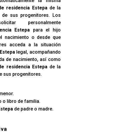
utomáticamente la misma
de residencia Estepa
de la
a de sus progenitores. Los
icitar personalmente
dencia Estepa
para el hijo
el nacimiento o desde que
res acceda a la situación
 Estepa
legal, acompañando
tida de nacimiento, así como
de residencia Estepa
de la
de sus progenitores.
menor.
 o libro de familia.
Estepa
de padre o madre.
iva