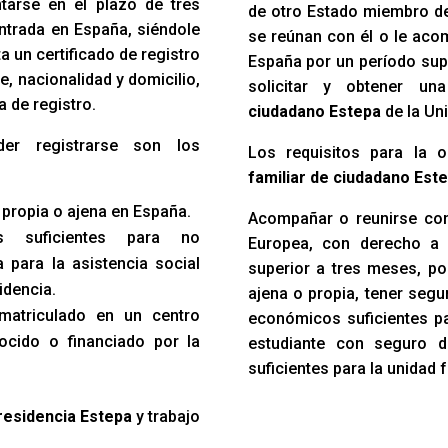
ntarse en el plazo de tres
de otro Estado miembro d
ntrada en España, siéndole
se reúnan con él o le acom
 un certificado de registro
España por un período sup
e, nacionalidad y domicilio,
solicitar y obtener u
a de registro.
ciudadano Estepa
de la Un
der registrarse son los
Los requisitos para la 
familiar de ciudadano Est
 propia o ajena en España.
Acompañar o reunirse con
s suficientes para no
Europea, con derecho a 
 para la asistencia social
superior a tres meses, po
idencia.
ajena o propia, tener seg
 matriculado en un centro
económicos suficientes par
ocido o financiado por la
estudiante con seguro 
suficientes para la unidad f
 residencia Estepa
y trabajo