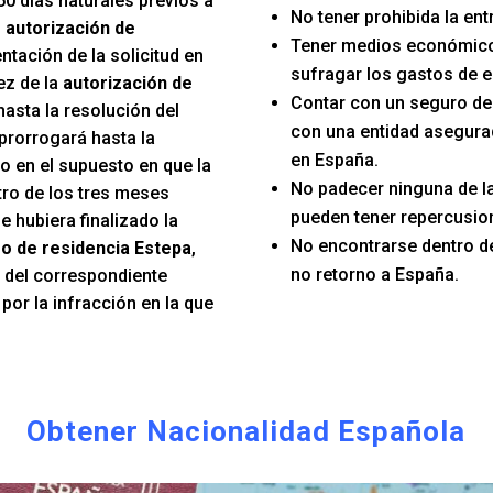
60 días naturales previos a
No tener prohibida la en
u
autorización de
Tener medios económico
entación de la solicitud en
sufragar los gastos de e
ez de la
autorización de
Contar con un seguro d
hasta la resolución del
con una entidad asegura
prorrogará hasta la
en España.
o en el supuesto en que la
No padecer ninguna de 
tro de los tres meses
pueden tener repercusion
e hubiera finalizado la
No encontrarse dentro d
o de residencia Estepa
,
no retorno a España.
n del correspondiente
or la infracción en la que
Obtener Nacionalidad Española