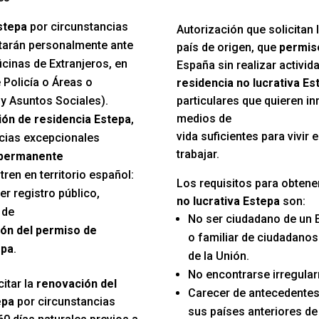
stepa
por circunstancias
Autorización que solicitan 
tarán personalmente ante
país de origen, que
permiso
cinas de Extranjeros, en
España sin realizar activida
 Policía o Áreas o
residencia no lucrativa Es
y Asuntos Sociales).
particulares que quieren in
medios de
ión de residencia Estepa
,
vida suficientes para vivir
ncias excepcionales
trabajar.
 permanente
en en territorio español:
Los requisitos para obtene
er registro público,
no lucrativa Estepa
son:
 de
No ser ciudadano de un 
ón del permiso de
o familiar de ciudadano
epa
.
de la Unión.
No encontrarse irregular
itar la
renovación del
Carecer de antecedentes
epa
por circunstancias
sus países anteriores de