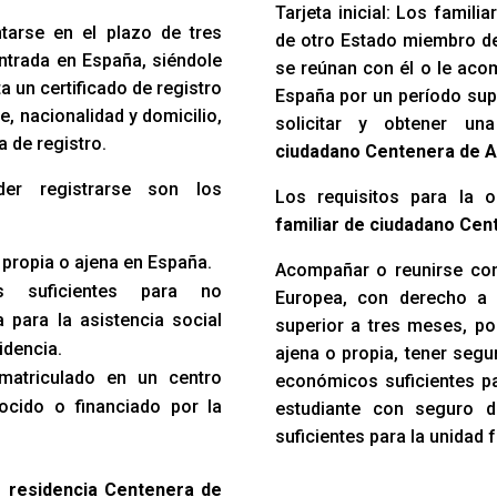
Tarjeta inicial: Los famil
ntarse en el plazo de tres
de otro Estado miembro d
ntrada en España, siéndole
se reúnan con él o le acom
 un certificado de registro
España por un período sup
e, nacionalidad y domicilio,
solicitar y obtener u
a de registro.
ciudadano Centenera de A
der registrarse son los
Los requisitos para la 
familiar de ciudadano Ce
 propia o ajena en España.
Acompañar o reunirse con
s suficientes para no
Europea, con derecho a 
 para la asistencia social
superior a tres meses, po
idencia.
ajena o propia, tener seg
 matriculado en un centro
económicos suficientes par
ocido o financiado por la
estudiante con seguro 
suficientes para la unidad f
e residencia Centenera de