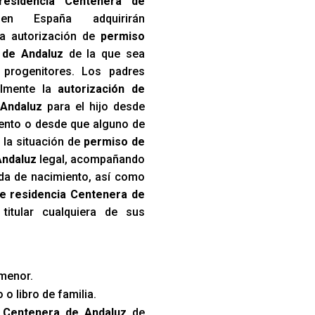
residencia Centenera de
n España adquirirán
a autorización de
permiso
 de Andaluz
de la que sea
s progenitores. Los padres
almente la
autorización de
 Andaluz
para el hijo desde
iento o desde que alguno de
 la situación de
permiso de
Andaluz
legal, acompañando
tida de nacimiento, así como
de residencia Centenera de
itular cualquiera de sus
menor.
 o libro de familia.
 Centenera de Andaluz
de