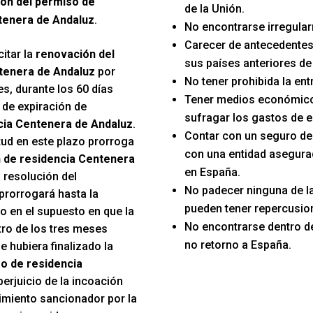
ón del permiso de
de la Unión.
tenera de Andaluz
.
No encontrarse irregular
Carecer de antecedentes
itar la
renovación del
sus países anteriores de
tenera de Andaluz
por
No tener prohibida la en
s, durante los 60 días
Tener medios económico
 de expiración de
sufragar los gastos de e
cia Centenera de Andaluz
.
Contar con un seguro d
itud en este plazo prorroga
con una entidad asegura
n de residencia Centenera
en España.
a resolución del
No padecer ninguna de 
prorrogará hasta la
pueden tener repercusion
o en el supuesto en que la
No encontrarse dentro d
tro de los tres meses
no retorno a España.
e hubiera finalizado la
o de residencia
 perjuicio de la incoación
imiento sancionador por la