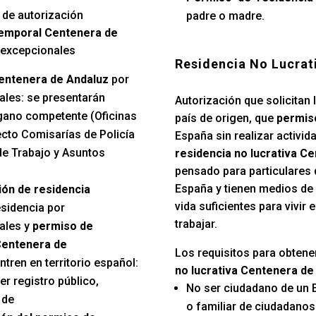
 de autorización
padre o madre.
temporal Centenera de
 excepcionales
Residencia No Lucrat
entenera de Andaluz
por
ales: se presentarán
Autorización que solicitan 
gano competente (Oficinas
país de origen, que
permiso
ecto Comisarías de Policía
España sin realizar activida
e Trabajo y Asuntos
residencia no lucrativa C
pensado para particulares 
España y tienen medios de
ión de residencia
vida suficientes para vivir
esidencia por
trabajar.
ales y
permiso de
Centenera de
Los requisitos para obtene
ren en territorio español:
no lucrativa Centenera de
er registro público,
No ser ciudadano de un 
 de
o familiar de ciudadano