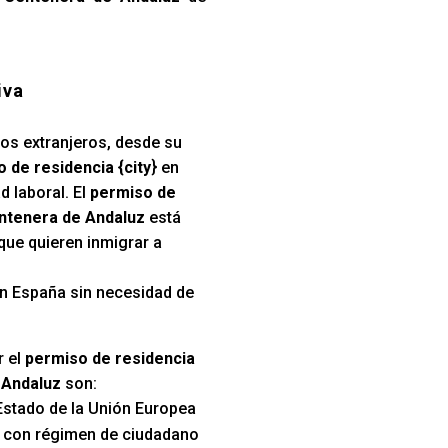
iva
los extranjeros, desde su
 de residencia {city
} en
d laboral. El
permiso de
entenera de Andaluz
está
que quieren inmigrar a
 en España sin necesidad de
r el
permiso de residencia
 Andaluz
son:
Estado de la Unión Europea
s con régimen de ciudadano