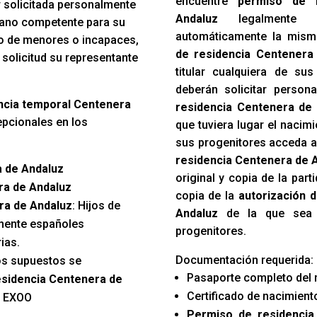
encuentre
permiso de 
r solicitada personalmente
Andaluz
legalmente e
rgano competente para su
automáticamente la mism
so de menores o incapaces,
de residencia Centenera
 solicitud su representante
titular cualquiera de su
deberán solicitar person
dencia temporal Centenera
residencia Centenera de
pcionales en los
que tuviera lugar el nacim
sus progenitores acceda a
residencia Centenera de 
a de Andaluz
original y copia de la par
ra de Andaluz
copia de la
autorización 
ra de Andaluz
: Hijos de
Andaluz
de la que sea t
amente españoles
progenitores.
ias.
Documentación requerida:
os supuestos se
Pasaporte completo del 
residencia Centenera de
Certificado de nacimiento
 EXOO
Permiso de residencia