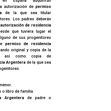
en España adquirirán
a autorización de
permiso
a
de la que sea titular
itores. Los padres deberán
a
autorización de residencia
esde que tuviera lugar el
lguno de sus progenitores
 de
permiso de residencia
ndo original y copia de la
to, así como copia de
cia Argentera
de la que sea
rogenitores.
menor.
 o libro de familia.
a Argentera
de padre o