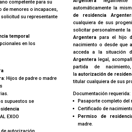
Argentera
legalmente 
rgano competente para su
automáticamente la mism
so de menores o incapaces,
de residencia Argenter
 solicitud su representante
cualquiera de sus progen
solicitar personalmente l
encia temporal
Argentera
para el hijo d
pcionales en los
nacimiento o desde que a
acceda a la situación
Argentera
legal, acompaña
a
partida de nacimien
ra
la
autorización de residen
ra
: Hijos de padre o madre
titular cualquiera de sus p
es
ias.
Documentación requerida:
Pasaporte completo del 
os supuestos se
Certificado de nacimiento
esidencia
Permiso de residenci
AL EXOO
madre.
 de autorización