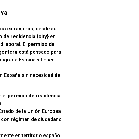
iva
los extranjeros, desde su
 de residencia {city
} en
d laboral. El
permiso de
rgentera
está pensado para
migrar a España y tienen
 en España sin necesidad de
r el
permiso de residencia
:
Estado de la Unión Europea
s con régimen de ciudadano
mente en territorio español.