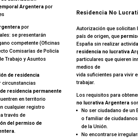
temporal Argentera
por
Residencia No Lucrat
es
rgentera
por
Autorización que solicitan 
ales: se presentarán
país de origen, que
permiso
gano competente (Oficinas
España sin realizar activida
ecto Comisarías de Policía
residencia no lucrativa A
e Trabajo y Asuntos
particulares que quieren in
medios de
vida suficientes para vivir
ión de residencia
trabajar.
r circunstancias
de residencia permanente
Los requisitos para obtene
entren en territorio
no lucrativa Argentera
son
n cualquier registro
No ser ciudadano de un 
a través de
o familiar de ciudadano
ón del permiso de
de la Unión.
entera
.
No encontrarse irregular