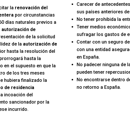
Carecer de antecedentes
itar la
renovación del
sus países anteriores de
entera
por circunstancias
No tener prohibida la en
60 días naturales previos a
Tener medios económico
u
autorización de
sufragar los gastos de e
resentación de la solicitud
Contar con un seguro d
lidez de la
autorización de
con una entidad asegura
ior hasta la resolución del
en España.
prorrogará hasta la
No padecer ninguna de 
o en el supuesto en que la
pueden tener repercusion
tro de los tres meses
No encontrarse dentro d
e hubiera finalizado la
no retorno a España.
o de residencia
 la incoación del
nto sancionador por la
ese incurrido.