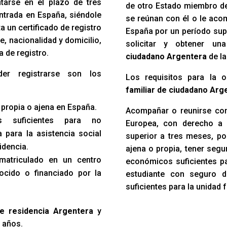
ntarse en el plazo de tres
de otro Estado miembro d
ntrada en España, siéndole
se reúnan con él o le acom
 un certificado de registro
España por un período sup
e, nacionalidad y domicilio,
solicitar y obtener u
a de registro.
ciudadano Argentera
de la
der registrarse son los
Los requisitos para la 
familiar de ciudadano Ar
 propia o ajena en España.
Acompañar o reunirse con
s suficientes para no
Europea, con derecho a 
 para la asistencia social
superior a tres meses, po
idencia.
ajena o propia, tener seg
 matriculado en un centro
económicos suficientes par
ocido o financiado por la
estudiante con seguro 
suficientes para la unidad f
de residencia Argentera
y
5 años.