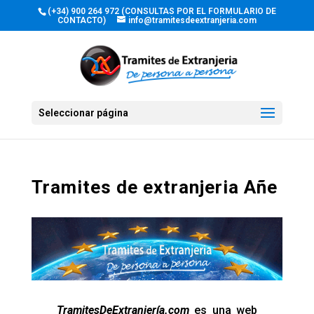
(+34) 900 264 972 (CONSULTAS POR EL FORMULARIO DE
CONTACTO)
info@tramitesdeextranjeria.com
Seleccionar página
Tramites de extranjeria Añe
TramitesDeExtranjería.com
es una web